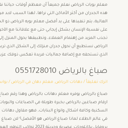
معلم بويات الرياض نعلم جميعاً أن معظم أوقات حياتنا نقضيه
هذه الجدران من أكثر الأماكن التي نراها، لهذا السبب لابد 
العالية، يتم تنفيذها على يد أفضل معلم بويه الرياض ذو الخ
على نفسية الإنسان بشكل إيجابي حتى مع علاقاتنا مع الآخر
تجذب المزيد من إهتمام العملاء، وتطبيقها يحول المنزل إل
الرياض نستطيع أن نحول جدران منزلك إلى الشكل الذي تريد،
الذي تستحقه مع إضافة جماليات فريدة تعكس ذوقك عزيز
صباغ بالرياض 0551728010
اترك تعليقاً
/
دهانات الرياض
,
معلم دهان في الرياض
/ بوا
ارقام صباغين بالرياض بخبرة طويلة في الصباغات والبويات 
السكنية وكافة اشكال وانواع البنايات، فهو مقاول دهانا
في عالم الطلاء لماذا صباغ الرياض هو الأفضل؟ لان صباغ ب
بروفايل بكاتلوجات عصرية وح