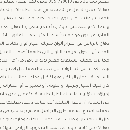
معلم بويه بالرياض 0551728010 يو
دهانات بخبرة لا تقل عن 20 سنة في عالم
الممتازين والسريعين ذوي الخبرة الطويلة في تنفيذ دهان ا
الع
دهان بالرياض في اقتراح ألوان منزلك اختيار ألوان دهانات ا
المفيد أن تتجول لمراقبة الألوان التي طبقها أصحاب المناز
مما تريد يمكنك الاستعانة معلم بويه الرياض من أجل البدء 
يوجد العديد من الخطوات التي يجب تطبيقها قبل اختيار ال
الاستعانة بـ دهان الرياض وهو افضل مقاول دهانات بالرياض
كان لديك أشجار زخرفية أو ملونة ، أو شجيرات أو اختيارات ز
إجراؤه. ستؤثر سمات المناظر الطبيعية هذه على مدى جاذبية 
من الأشجار أن تجعل الملكية أكثر قتامة وتلقي بظلالها عل
حال الاستفسار او طلب تنفيذ دهانات داخلية وخارجية او دي
دهانات من كافة احياء العاصمة السعودية الرياض. سواءً 