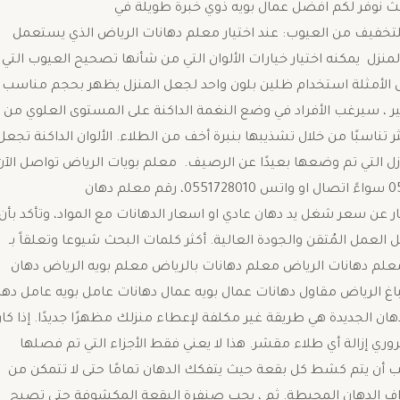
ية بكل احترافية وإنجاز سريع وجودة عالية 2023، حيث نوفر لكم افضل عمال بويه ذوي خبرة طويلة في
للتخفيف من العيوب: عند اختيار معلم دهانات الرياض الذي يستعمل
نزل يمكنه اختيار خيارات الألوان التي من شأنها تصحيح العيوب التي
الأمثلة استخدام ظلين بلون واحد لجعل المنزل يظهر بحجم مناسب
التأثير ، سيرغب الأفراد في وضع النغمة الداكنة على المستوى العلوي من
 تناسبًا من خلال تشذيبها بنبرة أخف من الطلاء. الألوان الداكنة تجعل
ل التي تم وضعها بعيدًا عن الرصيف. معلم بويات الرياض تواصل الآن
مع عامل بويات الرياض من خلال الرقم الموضح 0551728010 سواءً اتصال او واتس 0551728010، رقم معلم دهان
والاستفسار عن سعر شغل يد دهان عادي او اسعار الدهانات مع المواد، وتأكد بأن
لعمل المُتقن والجودة العالية. أكثر كلمات البحث شيوعا وتعلقاً بـ
م دهانات الرياض معلم دهانات بالرياض معلم بويه الرياض دهان
غ الرياض مقاول دهانات عمال بويه عمال دهانات عامل بويه عامل دها
ن الجديدة هي طريقة غير مكلفة لإعطاء منزلك مظهرًا جديدًا. إذا كا
ري إزالة أي طلاء مقشر. هذا لا يعني فقط الأجزاء التي تم فصلها
أن يتم كشط كل بقعة حيث يتفكك الدهان تمامًا حتى لا تتمكن من
اف الدهان المحيطة. ثم ، يجب صنفرة البقعة المكشوفة حتى تصبح