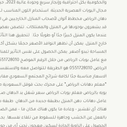
والحكوم
مجال البويات العصرية الحديثة. استخدام اللون المناسب 
دهان الرياض مخطط ألوان لأصحاب المنازل الخارجيين في الم
قد يشعرون بوجودها في المنزل والممتلكات. تتضمن بعض 
عندما يكون المنزل كبيرًا جدًا أو طويلًا جدًا. لتحقيق هذا 
خارج المنزل. يمكن أن تظهر النوافذ الأصغر حجمًا بشكل أكثر
المساحة تبدو أصغر. يمكن الحصول على نفس التأثير للمناز
الرياض 0551728010 هو الطريقة للتواصل معه 
الاسعار مناسبة جدًا لكافة شرائح المجتمع السعودي مقابل ا
“معلم دهانات الرياض” على محرك بحث قوقل السعودية معل
بويه بالرياض معلم بويات الرياض سعر شغل يد الدهان صبا
عامل دهانات دهن المنزل بطبقة جديدة من الدهان: طبقة دها
هناك أي تقشير – وعادة ما يكون هناك مكان ما – فمن الضرو
بالفعل عن الخشب وجاهزة للسقوط من تلقاء نفسها. يجب 
الحصول على الزاوية الحادة لسكين معجون تحت أي من حو