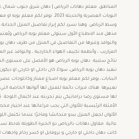
المناطق. معلم دهانات الرياض | دهان شرق جنوب شمال غ
البويات العصرية والحديثة 2023. نو
وسط الرياض. وهنا نسرد لكم إبراز تفاصيل المنزل الجذاب
مذهل منذ الانطباع الأول سيتولى معلم بويه الرياض ويُعتب
والنوافذ وغيرها من التفاصيل في المنزل من طرف دهان بو
المزاريب ، وأنظمة تكييف الهواء الخارجية ، والنوافذ غير الم
نتائج سلبية. دهان بويه الرياض هو الأفضل على مستوى ا
تنفيذ دهان بويه الرياض، سواءً كان داخلي او خارجي او دي
تغييرها: هناك ميزات دائمة للمنزل لها ألوانها الخاصة التي
لها مستوى رضا دراماتيكي يتم تجربته عند اكتمال اللوحة. 
الأمثلة الرئيسية للألوان التي يجب مراعاتها عند اختيار مخ
الألوان لجعل المنزل يبدو متجانسًا وفاخرًا عندما تكتمل ا
عالية. مقاول دهانات بالرياض ذو الخبرة الطويلة نلاحظ ن
كانت دهان داخلي او خارجي و بروفايل او كسر رخام واجهات 