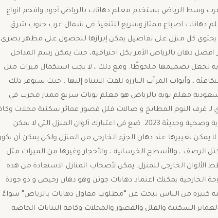
رب وسط الرياض يستخدم معلم دهانات بالرياض أجود وافخم انواع
فر لكم معلم بويه او معلم دهانات اصباع ممتاز وسريع للتنفيذ في شمال غرب جنوب شرق
ة: يحتوي كل منزل على تفاصيل يمكن إبرازها للحصول على مظهر بصري
ر افضل دهان بالرياض الأمر بكل احترافية، حيث يمكن رسم المداخل
يه لجعل تصميمها ملحوظًا. ومع ذلك ، لا يجب استكمال ميزات مثل
تكافئة ، وأبواب المرآب البارزة للفت الانتباه إليها ، حيث سيوفر ذلك
لسعودية معلم بويه بالرياض هو معلم بويات سريع ممتاز مجرب في
كوري لـ غرف النوم المطابخ و صالات فلل قصور عمائر سكنية محلات وكاف
البنايات، يوفر لكم معلم بويه اصباغ ممتاز وكاتلوجات عصرية وصحية وحديثة 2023. ضع في اعتبارك ألوان المنزل التي لا يمكن
 لا يمكن تغييرها عند دهان الجزء الخارجي من المنزل ولكن يمكن أن يكو
كتل الرصف ، والأسطح الخرسانية ، والأحجار وغيرها من الميزات مثل
طط الألوان الخارجي للمنزل. يمكن لأصحاب المنازل الاستفادة من هذه
للوحة الخارجية يمكنك اعتماد دهانات جوتن وهو دهان رخيص و ذو جودة
سبة كبيرة من الناس تبحث عن “مطلوب مقاول دهانات بالرياض” سواءً
العماير السكنية والفلل والقصور والمحلات وكافة البنايات الخاصة