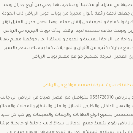
ا في منازلنا أو مكاتبنا أو متاجرنا، هذا يعني بين أربع جدران وتعد
من جعلها تحفة رائعة بألوان مميزة من بويات جوتن الرياض ذات الجودة
برة والكفاءة والحرفية في إتقان عمله. وهذا يجعل جدران المنزل تؤثر
ين وتبعث طاقة متجددة لدينا. وهكذا بدأت بويات الجزيرة في الرياض
ى واحة من الراحة النفسية والهدوء والاستقرار.في موقعنا معلم دهان
 مع خيارات كثيرة من الألوان والموديلات، كما يجعلك تشعر بالتميز
ي العميل. شركة تصميم مواقع معلم بويات الرياض
سطة
تك مارت شركة تصميم مواقع في الرياض
صباغ بالرياض يوفره معلم دهانات بالرياض وهذا رقم صباغ بالرياض 0551728010 للتواصل مع افضل صباغ في الرياض الى جانب
والدهان الداخلي والخارجي للمنازل والفلل والشقق والمحلات والعمائر
ت متخصص بجميع انواع الدهانات والرشات والصبغات ويواكب كل جديد
الرياض يقوم بتنفيذ جميع الدهانات سواءً كانت داخلية او خارجية ورش
ديثة 2023 تواكب التطور العمراني الذي تشهده المملكة العربية السعودية، هذا ويقوم صباغ في