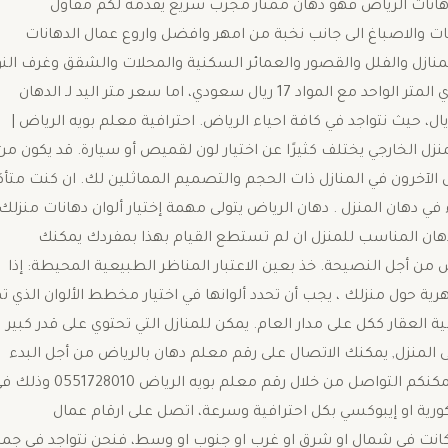
فره لكم افضل معلم دهانات الرياض فهو دهان ممتاز مجرب سريع يقدمه لكم مقاول
 الطلاءات والدهانات والاصباغ الى جانب نخبة من امهر وافضل واروع عمال الدهانات
لمنازل والفلل والقصور والعمائر السكنية والمحلات والشقق وغرف الن
والصالات والمجالس. حيث يبدأ سعر شغل يد الدهان العادي المتر الواحد مع المواد 17 ريال سعودي، اما سعر متر اليد لـ الدهان
ادي من دون مواد فـ يبدأ سعر المتر الدهان العادي بـ 14 ريال، حيث نتواجد في كافة احياء الرياض. احترافية معلم بويه الرياض |
لمنزل الخارجي يختلف كثيرًا عن اختيار لون لقميص أو سيارة. قد يكون من
ل الآخرون في المنازل ذات الحجم والتصميم المماثلين لك. ان كنت متأك
في دهان المنزل . دهان الرياض يتولى مهمة إختيار ألوان دهانات منزلك
دهان المناسب للمنزل ان لم تستطع القيام بهذا بمفردك يمكنك
 من أجل النصيحة. خذ بعين الاعتبار المناظر الطبيعية المحيطة: إذا
هرية حول منزلك ، يجب أن تحدد ألوانها في اختيار مخطط الألوان الذي ت
العقار ككل على مدار العام. يمكن للمنازل التي تحتوي على قدر كبير
ى المنزل, يمكنك الاتصال على رقم معلم دهان بالرياض من أجل البدء
بعملية اصباغ الشقة. طرق التواصل معلم بوية بالرياض يمكنكم التواصل من خلال رقم معلم بويه الرياض 8010
كورية او إيبوكسي بكل احترافية وسرعة، اتصل على ارقام عمال
كانت في شمال او شرق او غرب او جنوب او وسط، فنحن نتواجد في جمي