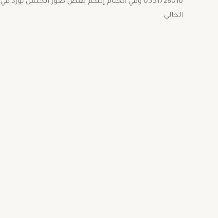
0551728010 وفي الختام إليكم بعض صور الجبس بور
الحالي: