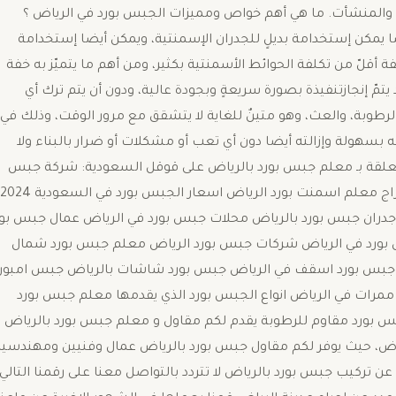
ازل والمنشأت. ما هي أهم خواص ومميزات الجبس بورد في الرياض ؟
ا يمكن إستخدامة بديلٍ للجدران الإسمنتية، ويمكن أيضا إستخدامة
ة أقلّ من تكلفة الحوائط الأسمنتية بكثير، ومن أهم ما يتميّز به خفة
 يتمّ إنجازتنفيذة بصورة سريعةٍ وبجودة عالية، ودون أن يتم ترك أي
لرطوبة، والعث، وهو متينٌ للغاية لا يتشقق مع مرور الوقت، وذلك في
ه بسهولة وإزالته أيضا دون أي تعب أو مشكلات أو ضرار بالبناء ولا
متعلقة بـ معلم جبس بورد بالرياض على قوقل السعودية: شركة جبس
بورد بالرياض ورش الجبس بالرياض معلم جبس الرياض حراج معلم اسمنت بورد الرياض اسعار الجبس بورد في السعودية 2024
دران جبس بورد بالرياض محلات جبس بورد في الرياض عمال جبس بور
س بورد في الرياض شركات جبس بورد الرياض معلم جبس بورد شمال
س بورد صالات الرياض جبس بورد اسقف في الرياض جبس بورد شاشات بالرياض جبس امبور
مرات في الرياض انواع الجبس بورد الذي يقدمها معلم جبس بورد
بس بورد مقاوم للرطوبة يقدم لكم مقاول و معلم جبس بورد بالرياض
ياض، حيث يوفر لكم مقاول جبس بورد بالرياض عمال وفنيين ومهندسي
 الحديثة 2024، فإذا كنت تبحث عن تركيب جبس بورد بالرياض لا تتردد بالتواصل معنا على رقمنا التالي