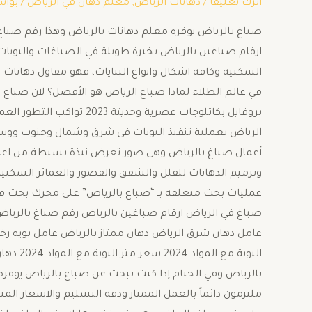
اترك تعليقاً
/
دهانات الرياض
,
معلم دهان في الرياض
/ بوا
ارقام صباغين بالرياض بخبرة طويلة في الصباغات والبويات 
السكنية وكافة اشكال وانواع البنايات، فهو مقاول دهانا
في عالم الطلاء لماذا صباغ الرياض هو الأفضل؟ لان صباغ ب
بروفايل بكاتلوجات عصرية وح
الرياض بعملية تنفيذ البويات في شرق وشمال وجنوب ووس
أعمال صباغ بالرياض وهي صور تعرض نبذة بسيطة من اعمال
وترميم الدهانات للفلل والشقق والقصور والعمائر السكني
عمليات بحث متعلقة بـ “صباغ بالرياض” على محرك بحث قو
صباغ في الرياض ارقام صباغين بالرياض رقم صباغ بالرياض
عامل دهان شرق الرياض دهان ممتاز بالرياض عامل بويه ر
البوية 
بالرياض وفي الختام إذا كنت تبحث عن صباغ بالرياض يوفره
ملتزمون دائماً بالعمل الممتاز ودقة التسليم والاسعار الم