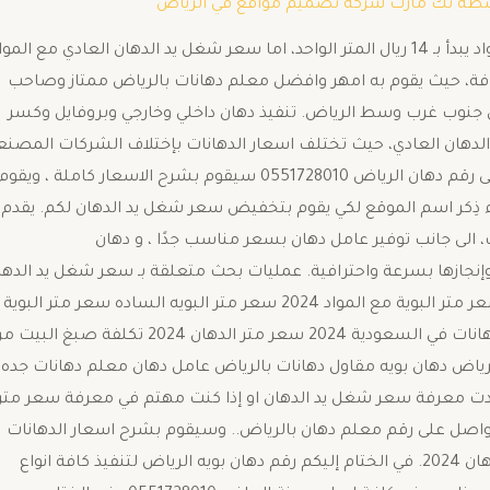
سطة
تك مارت شركة تصميم مواقع في الرياض
سعر شغل يد الدهان العادي بالرياض 0551728010 بدون مواد يبدأ بـ 14 ريال المتر الواحد، اما سعر شغل يد الدهان العادي مع المو
قيمة المضافة، حيث يقوم به امهر وافضل معلم دهانات بالرياض ممتاز وصاحب
 جنوب غرب وسط الرياض. تنفيذ دهان داخلي وخارجي وبروفايل وكسر
لدهان العادي، حيث تختلف اسعار الدهانات بإختلاف الشركات المصنع
وجودة الدهان وخصائصة وعدد الامتار ولكن عند الاتصال على رقم دهان الرياض 0551728010 سيقوم بشرح الاسعار كاملة ، ويقوم
 ذِكر اسم الموقع لكي يقوم بتخفيض سعر شغل يد الدهان لكم. يقدم
 الى جانب توفير عامل دهان بسعر مناسب جدًا ، و دهان
 وإنجازها بسرعة واحترافية. عمليات بحث متعلقة بـ سعر شغل يد الدها
على محرك بحث قوقل السعودية سعر متر الدهان 2024 سعر متر البوية مع المواد 2024 سعر متر البويه الساده سعر متر البوية
مع المواد 2024 سعر متر البوية مع المواد 2024 اسعار الدهانات في السعودية 2024 سعر متر الدهان 2024 تكلفة صبغ ال
رياض دهان بويه مقاول دهانات بالرياض عامل دهان معلم دهانات جده
 اردت معرفة سعر شغل يد الدهان او إذا كنت مهتم في معرفة سعر متر
التواصل على رقم معلم دهان بالرياض.. وسيقوم بشرح اسعار الدهانات
وتكلفة صبغ البيت من الخارج الى جانب سعر متر البوية الدهان 2024. في الختام إليكم رقم دهان بويه الرياض لتنفيذ كافة انواع