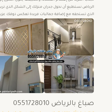
تجذب المزيد من إهتمام العملاء، وتطبيقها يحول المنزل إل
الرياض نستطيع أن نحول جدران منزلك إلى الشكل الذي تريد،
الذي تستحقه مع إضافة جماليات فريدة تعكس ذوقك عزيز
صباغ بالرياض 0551728010