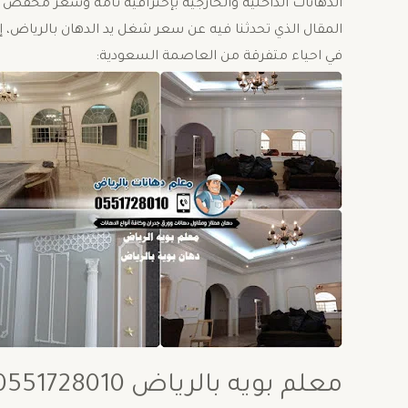
المقال الذي تحدثنا فيه عن سعر شغل يد الدهان بالرياض،
في احياء متفرقة من العاصمة السعودية:
معلم بويه بالرياض 0551728010