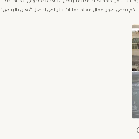
الدهانات الداخلية والخارجية بإحترافية تامة وسعر مخفض ومناسب في كافة احياء مدينة الرياض 0551728010 وفي الختام بعد
 إليكم بعض صور اعمال معلم دهانات بالرياض افضل “دهان بالرياض”