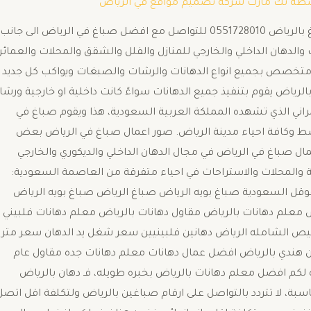
سطة
تك مارت شركة تصميم مواقع في الرياض
صباغ بالرياض يوفره معلم دهانات بالرياض وهذا رقم صباغ بالرياض 0551728010 للتواصل مع افضل صباغ في الرياض الى جانب
والدهان الداخلي والخارجي للمنازل والفلل والشقق والمحلات والعمائر
ت متخصص بجميع انواع الدهانات والرشات والصبغات ويواكب كل جديد
الرياض يقوم بتنفيذ جميع الدهانات سواءً كانت داخلية او خارجية ورش
ديثة 2023 تواكب التطور العمراني الذي تشهده المملكة العربية السعودية، هذا ويقوم صباغ في
ط وكافة احياء مدينة الرياض. صور اعمال صباغ في الرياض بعض
 صباغ في الرياض في مجال الدهان الداخلي والديكوري والخارجي
ة والمحلات والاستراحات في احياء متفرقة من العاصمة السعودية:
قل السعودية صباغ بويه الرياض صباغ الرياض صباغ بويه الرياض
 معلم دهانات بالرياض مقاول دهانات بالرياض معلم دهانات فلبيني
خيص الشامله الرياض دهانين فلبينيين سعر شغل يد الدهان سعر متر
مع المواد 2024 سعر متر البوية مع المواد 2024 دهان هندي بالرياض افضل عمال دهانات معلم دهانات جده مقاول عام
 لكم افضل معلم دهانات بالرياض بخبره طويله، فـ دهان بالرياض
ناسبة، لا تتردد بالتواصل على ارقام صباغين بالرياض ولتكلفة اقل اتصل