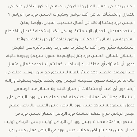
الجبس بورد في اعمال العزل والبناء وفي تصميم الديكور الداخلي والخارجي
للمنازل والمنشأت. ما هي أهم خواص ومميزات الجبس بورد في الرياض ؟
الجبس بورد يمكننا إدخاله في أعمال تشطيب المباني، وأيضا يمكن
إستخدامة بديلٍ للجدران الإسمنتية، ويمكن أيضا إستخدامة كبديلٍ للقواطع
المتحركة في المباني أو المكاتب، وتكون تكلفة أقلّ من تكلفة الحوائط
الأسمنتية بكثير، ومن أهم ما يتميّز به خفة وزنه، وعدم تأثيره على الهيكل
الإنشائيّ للمباني. الجبس بورد يتمّ إنجازتنفيذة بصورة سريعةٍ وبجودة عالية،
ودون أن يتم ترك أي مخلفات أو إتساخات، كما يتم إستخدمه كعازلٍ متميزٍ
ضد الرطوبة، والعث، وهو متينٌ للغاية لا يتشقق مع مرور الوقت، وذلك في
حالة ما تمّ تركيبه بصورة صحيحة. الجبس بورد يمكننا تركيبه بسهولة وإزالته
أيضا دون أي تعب أو مشكلات أو ضرار بالبناء ولا خسائر عند الرغبة في
إستبداله. وهنا أيضاً عمليات بحث متعلقة بـ معلم جبس بورد بالرياض على
قوقل السعودية: شركة جبس بورد بالرياض ورش الجبس بالرياض معلم
جبس الرياض حراج معلم اسمنت بورد الرياض اسعار الجبس بورد في
السعودية 2024 محلات جبس بورد في الرياض تركيب جبس بالرياض تركيب
جدران جبس بورد بالرياض محلات جبس بورد في الرياض عمال جبس بورد